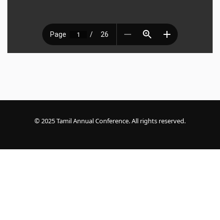
For de som setter sikkerhet først, er det viktig å velge
trygge casino onli
beskyttelse av personlige data er garantert. Slike plattformer gir ro i sjel
underholdning i stedet for bekymringer.
© 2025 Tamil Annual Conference. All rights reserved.